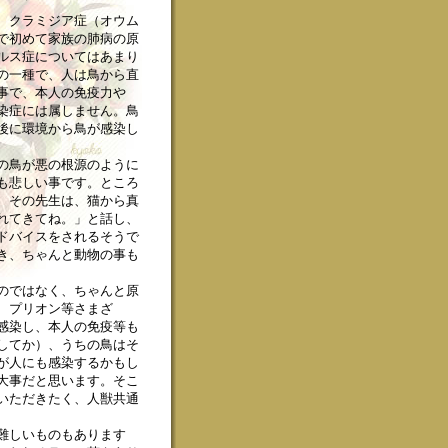
、クラミジア症（オウム
で初めて家族の肺病の原
ルス症についてはあまり
の一種で、人は鳥から直
事で、本人の免疫力や
染症には属しません。鳥
後に環境から鳥が感染し
の鳥が悪の根源のように
も悲しい事です。ところ
、その先生は、猫から真
れてきてね。」と話し、
ドバイスをされるそうで
き、ちゃんと動物の事も
のではなく、ちゃんと原
、プリオン等さまざ
感染し、本人の免疫等も
してか）、うちの鳥はそ
が人にも感染するかもし
大事だと思います。そこ
いただきたく、人獣共通
難しいものもあります