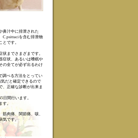
や鼻汁中に排泄された
psittaciを含む排泄物
ことです。
症状までさまざまです。
器症状、あるいは嗜眠や
その全てが必ず出るわけ
で調べる方法をとってい
病気だと確定できるので
で、正確な診断が出来ま
5日間行います。
ます。
、筋肉痛、関節痛、咳、
病気です。