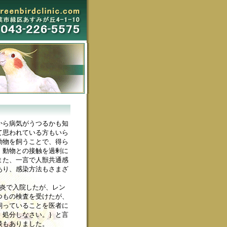
から病気がうつるかも知
て思われている方もいら
動物を飼うことで、得ら
。動物との接触を過剰に
また、一言で人獣共通感
あり、感染方法もさまざ
肺炎で入院したが、レン
つもの検査を受けたが、
飼っていることを医者に
。処分しなさい。｝と言
談もありました。