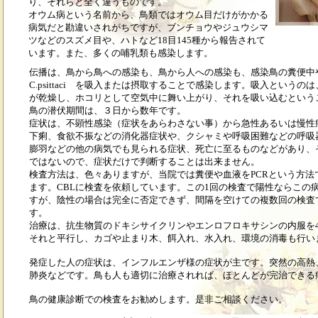
り、それらと全く違うものです。
オウム病という名前から、鳥類ではオウム目だけがかかる
病気だと勘違いされがちですが、ブンチョウやジュウシマ
ツなどのスズメ目や、ハトなど18目145種から報告されて
います。また、多くの哺乳類も感染します。
伝播は、鳥から鳥への感染も、鳥から人への感染も、感染鳥の糞便中
C.psittaci を吸入または摂取することで感染します。吸入というのは、C.
が乾燥し、ホコリとして空気中に舞い上がり、それを吸い込むという
鳥の潜伏期間は、３日から数年です。
症状は、不顕性感染（症状をあらわさない事）から急性あるいは慢性
下痢、食欲不振などの消化器症状や、クシャミや呼吸困難などの呼吸
膨羽などの他の病気でも見られる症状、死亡に至るものなどがあり、
ではないので、症状だけで判断することは出来ません。
検査方法は、色々ありますが、当院では糞便や血液をPCRという方法
ます。CBLに検査を依頼しています。この1回の検査で陽性ならこの
すが、陰性の場合は完全に否定できず、間隔を空けての複数回の検査
す。
治療は、抗生物質のドキシサイクリンやエンロフロキサシンの内服を4
それと平行し、カゴや止まり木、餌入れ、水入れ、環境の消毒も行い
発症した人の症状は、インフルエンザ様の症状が主です。突然の高熱
肺炎などです。鳥も人も適切に治療されれば、ほとんどが完治できる
鳥の健康診断での検査をお勧めします。是非ご相談ください。