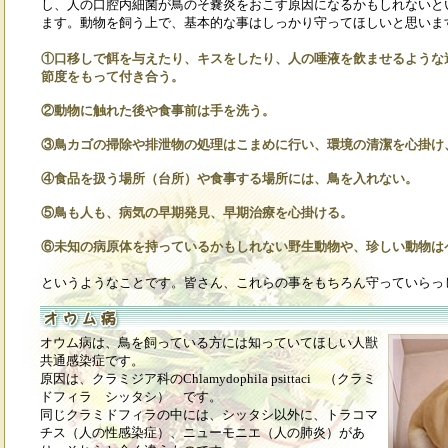
し、人の口腔内細菌が鳥のそ嚢炎をおこす原因になるかもしれないと
ます。動物を飼う上で、基本的な事はしっかり守ってほしいと思いま
①口移しで餌を与えたり、キスをしたり、人の唾液を飲ませるような
節度をもって付き合う。
②動物に触れた後や食事前は手を洗う。
③鳥カゴの掃除や排泄物の処理はこまめに行い、環境の清潔を心掛け
④食品を扱う場所（台所）や食事する場所には、鳥を入れない。
⑤鳥も人も、病気の早期発見、早期治療を心掛ける。
⑥未知の病原体を持っているかもしれない野生動物や、珍しい動物は
というようなことです。皆さん、これらの事をもちろん守っていらっ
オウム病は、鳥を飼っている方には知っていてほしい人獣
共通感染症です。
原因は、クラミジア科のChlamydophila psittaci （クラミ
ドフィラ シッタシ） です。
同じクラミドフィラの中には、シッタシ以外に、トラコマ
チス（人の性感染症）、ニューモニエ（人の肺炎）があ