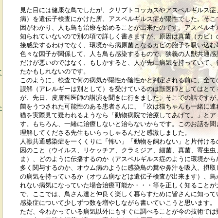
見た目には健康な鳥でしたが、クリプトコッカスやアスペルギルス症
病）を遺伝子検査にかけた所、アスペルギルス症が陽性でした。そこ
因がわかり、人も鳥も治療を始めることが出来たのです。アスペルギ
知られていないので別の項で詳しく書きますが、原因は真菌（カビ）
接感染するわけでなく、環境から病原菌となるカビの胞子を吸い込む
色々な因子が関係して、人も鳥も感染するもので、狭義の人獣共通感
だけが悪いのではなく、もしかすると、人が先に病気を持っていて、
たかもしれないのです。
て
このように、検査で何の病気が陽性か陰性かと判定される前に、全て
誤解（アレルギーは別として）を受けているのは獣医師としてはとて
が、先日、皮膚科医師の講演を聞きに行きました。そこでの話ですが
菌をうつされた可能性のある患者さんに、「次は猫ちゃんも一緒に連
介
猫を実際見て疑われるようなら「動物病院で治療してあげて。」とア
す。もちろん、一緒に治療しないと治らないからです。このお話を聞
理解してくださる先生もいらっしゃるんだと感激しました。
人獣共通感染症を一くくりに「怖い」「動物を飼わない」と片付ける
因のこと（ウイルス、リケッチア、クラミジア、細菌、真菌、寄生虫
ま）、どのように伝播するのか（アスペルギルス症のように環境から
多く関与するのか、オウム病のように感染鳥の糞や鼻汁を吸入、摂取
の病気を持っているか（オウム病などは遺伝子検査が出来ます）、鳥
れない病気になっていた場合治療可能か・・・等を正しく知ることが
で、ここでは、鳥さん達と仲良く楽しく暮らすために皆さんに知って
感染症について少しずつ数を増やしながら書いていこうと思います。
ただ、今わかっている病気以外にもすぐに調べることが今の技術では