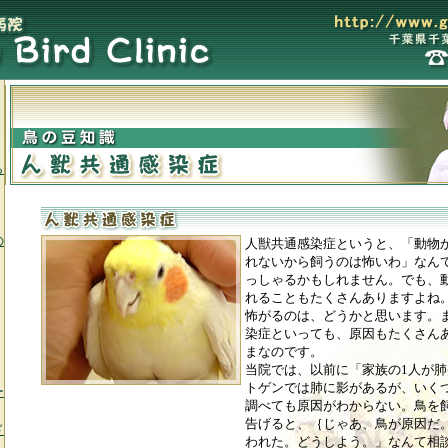
ら
の
人獣共通感染症というと、「動物
れないから飼うのは怖いわ」なん
っしゃるかもしれません。でも、
れることもたくさんありますよね
怖がるのは、どうかと思います。
染症といっても、原因もたくさん
まなのです。
当院では、以前に「家族の1人が
トゲンでは肺に影があるが、いく
ー
調べても原因がわからない。鳥を
告げると、｛じゃあ、鳥が原因だ
ド
われた。どうしよう。」なんて相