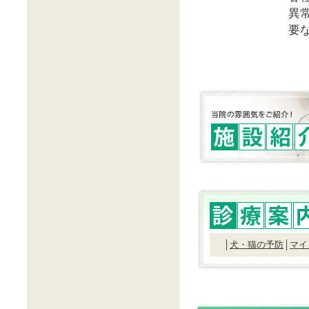
異
要
│
犬・猫の予防
│
マイ