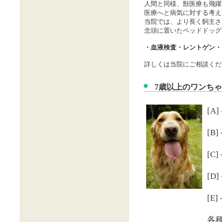
人間と同様、獣医療も飛躍
医療へと病気に対する考え
当院では、より長く飼主さ
念頭に置いたペッドドッグ
・血液検査・レントゲン・
詳しくは当院にご相談くだ
7歳以上のワンち
[A
[B]
[C]
[D
[E]
各